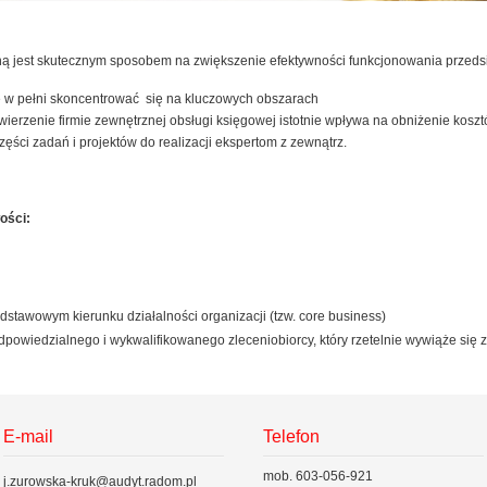
ną jest skutecznym sposobem na zwiększenie efektywności funkcjonowania przeds
e w pełni skoncentrować się na kluczowych obszarach
owierzenie firmie zewnętrznej obsługi księgowej istotnie wpływa na obniżenie kos
zęści zadań i projektów do realizacji ekspertom z zewnątrz.
ości:
stawowym kierunku działalności organizacji (tzw. core business)
dpowiedzialnego i wykwalifikowanego zleceniobiorcy, który rzetelnie wywiąże się
E-mail
Telefon
mob. 603-056-921
j.zurowska-kruk@audyt.radom.pl