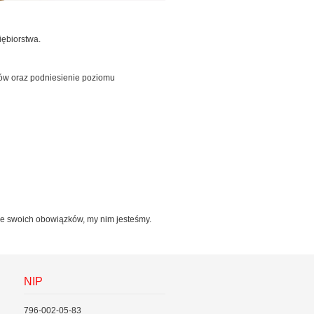
iębiorstwa.
ztów oraz podniesienie poziomu
 ze swoich obowiązków, my nim jesteśmy.
NIP
796-002-05-83